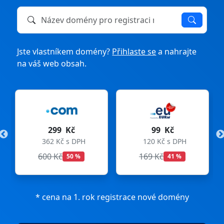
Název domény k registraci nebo převodu
Jste vlastníkem domény?
Přihlaste se
a nahrajte
na váš web obsah.
č
99 Kč
275 Kč
 DPH
120 Kč s DPH
333 Kč s DPH
169 Kč
299 Kč
 %
41 %
8 %
* cena na 1. rok registrace nové domény