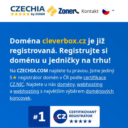
Kontakt
Doména
cleverbox.cz
je již
registrovaná. Registrujte si
doménu u jedničky na trhu!
Na
CZECHIA.COM
najdete tu pravou. Jsme jediný
5
★
registrátor domén v ČR podle
certifikace
CZ.NIC
. Najdete u nás
domény
,
webhosting
a
webhosting
s největším výběrem
doménových
koncovek
.